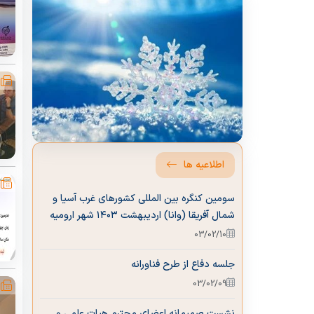
ماموریت
کارشناس مر
چشم انداز
انتشارات
اطلاعیه ها
سومین کنگره بین المللی کشورهای غرب آسیا و
شمال آفریقا (وانا) اردیبهشت ۱۴۰۳ شهر ارومیه
03/02/10
جلسه دفاع از طرح فناورانه
03/02/09
نشست صمیمانه اعضای محترم هیات علمی و